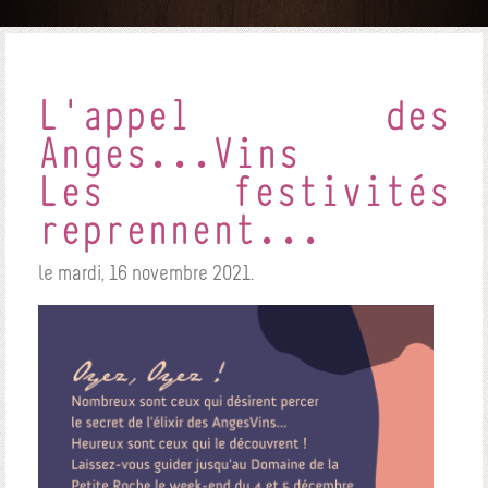
L'appel des
Anges...Vins
Les festivités
reprennent...
le mardi, 16 novembre 2021.