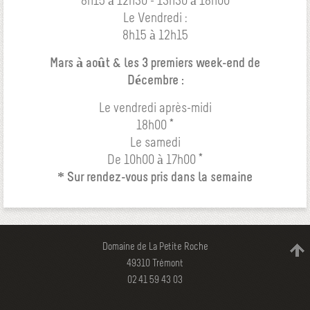
8h15 à 12h30 - 13h30 à 18h00
Le Vendredi :
8h15 à 12h15
Mars à août & les 3 premiers week-end de
Décembre :
Le vendredi après-midi
18h00 *
Le samedi
De 10h00 à 17h00 *
* Sur rendez-vous pris dans la semaine
Domaine de La Petite Roche
49310 Trémont
02 41 59 43 03